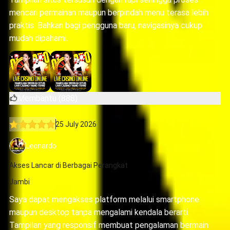
mencari permainan maupun berpindah menu terasa lebih
praktis. Bahkan bagi pengguna baru, navigasinya cukup
mudah dipahami.
Membantu (888)
25 July 2026
Leonardo
Akses Lancar di Berbagai Perangkat
Jambi
Saya dapat mengakses platform melalui smartphone
maupun desktop tanpa mengalami kendala berarti.
Tampilan yang responsif membuat pengalaman bermain