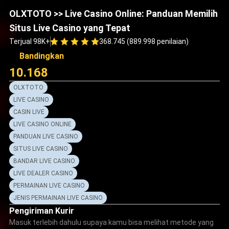
OLXTOTO >> Live Casino Online: Panduan Memilih
Situs Live Casino yang Tepat
Terjual 98K+
368.745 (889.998 penilaian)
Bandingkan
10.168
OLXTOTO
LIVE CASINO
CASIN LIVE
LIVE CASINO ONLINE
PANDUAN LIVE CASINO
SITUS LIVE CASINO
BANDAR LIVE CASINO
LIVE DEALER CASINO
PERMAINAN LIVE CASINO
JENIS PERMAINAN LIVE CASINO
Pengiriman Kurir
Masuk terlebih dahulu supaya kamu bisa melihat metode yang