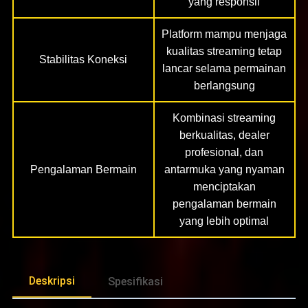
yang responsif
Platform mampu menjaga
kualitas streaming tetap
Stabilitas Koneksi
lancar selama permainan
berlangsung
Kombinasi streaming
berkualitas, dealer
profesional, dan
Pengalaman Bermain
antarmuka yang nyaman
menciptakan
pengalaman bermain
yang lebih optimal
Deskripsi
Spesifikasi