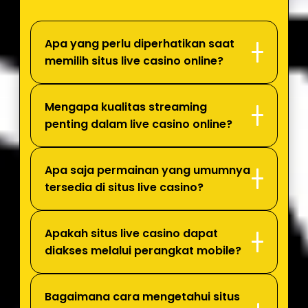
Apa yang perlu diperhatikan saat
memilih situs live casino online?
Mengapa kualitas streaming
penting dalam live casino online?
Apa saja permainan yang umumnya
tersedia di situs live casino?
Apakah situs live casino dapat
diakses melalui perangkat mobile?
Bagaimana cara mengetahui situs