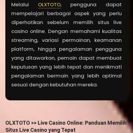
Melalui
OLXTOTO
, pengguna dapat
mempelajari berbagai aspek yang perlu
diperhatikan sebelum memilih situs live
casino online. Dengan memahami kualitas
streaming, variasi permainan, keamanan
platform, hingga pengalaman pengguna
yang ditawarkan, pemain dapat membuat
keputusan yang lebih tepat dan menikmati
pengalaman bermain yang lebih optimal
sesuai dengan kebutuhan mereka.
OLXTOTO >> Live Casino Online: Panduan Memilih
Situs Live Casino yang Tepat