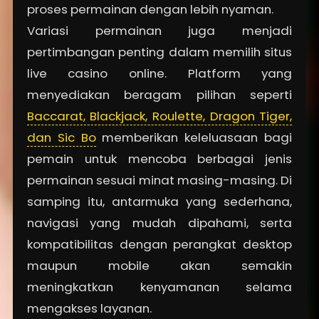
proses permainan dengan lebih nyaman.
Variasi permainan juga menjadi
pertimbangan penting dalam memilih situs
live casino online. Platform yang
menyediakan beragam pilihan seperti
Baccarat, Blackjack, Roulette, Dragon Tiger,
dan Sic Bo
memberikan keleluasaan bagi
pemain untuk mencoba berbagai jenis
permainan sesuai minat masing-masing. Di
samping itu, antarmuka yang sederhana,
navigasi yang mudah dipahami, serta
kompatibilitas dengan perangkat desktop
maupun mobile akan semakin
meningkatkan kenyamanan selama
mengakses layanan.