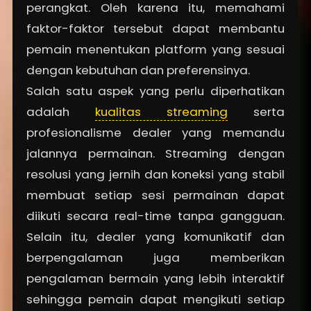
perangkat. Oleh karena itu, memahami
faktor-faktor tersebut dapat membantu
pemain menentukan platform yang sesuai
dengan kebutuhan dan preferensinya.
Salah satu aspek yang perlu diperhatikan
adalah
kualitas streaming
serta
profesionalisme dealer yang memandu
jalannya permainan. Streaming dengan
resolusi yang jernih dan koneksi yang stabil
membuat setiap sesi permainan dapat
diikuti secara real-time tanpa gangguan.
Selain itu, dealer yang komunikatif dan
berpengalaman juga memberikan
pengalaman bermain yang lebih interaktif
sehingga pemain dapat mengikuti setiap